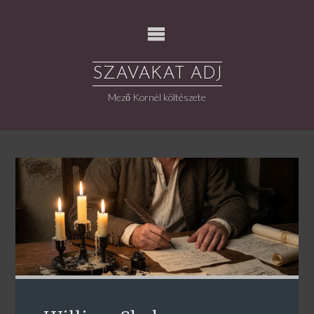
Skip
to
content
SZAVAKAT ADJ
Mező Kornél költészete