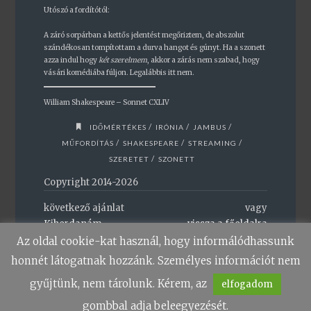
Utószó a fordítótól:
A záró sorpárban a kettős jelentést megőriztem, de abszolut
szándékosan tompítottam a durva hangot és gúnyt. Ha a szonett
azza indul hogy
két szerelmem
, akkor a zárás nem szabad, hogy
vásári komédiába fúljon. Legalábbis itt nem.
William Shakespeare – Sonnet CXLIV
/
/
/
IDŐMÉRTÉKES
IRÓNIA
JAMBUS
/
/
/
MŰFORDÍTÁS
SHAKESPEARE
STREAMING
/
SZERETET
SZONETT
Copyright 2014-2026
következő ajánlat
vagy
Kihordanám
vissza a főoldalra
Az oldal cookie-kat használ, hogy informálódhassunk
honnét látogatnak hozzánk. Személyes információt nem
gyűjtünk, nem tárolunk. Kérem, az
elfogadom
gombbal adja beleegyezését.