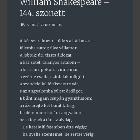
William Shakespeare –
144. szonett
/
VERS
VERSCIKLUS
A két szerelmem – üdv s a kárhozat –
fülembe suttog ülve vállamon.
A jobbik: úri, tiszta áldozat,
a bal: sötét, talányos ártalom –
a bestiám; pokolra vinne már,
s ezért e csalfa, színfalak mögött,
a szendelelkü férfiszentre vár,
s az angyalomba bújtat ördögöt.
E bűnt magam csupán gyaníthatom;
a rózsarejte két barát kihág,
ha démonom kisérti angyalom –
be is fogadta tán az alvilág.
De kétely ül fejemben érte végig:
ha nyelte szentemet, ne sértse vérig.