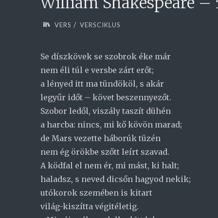
William Shakespeare – 5
/
VERS
VERSCIKLUS
Se díszkövek se szobrok éke már
nem éli túl e versbe zárt erőt;
a lényed itt ma tündököl, s akár
legyűr időt – követ beszennyezőt.
Szobor ledől, viszály taszít dühén
a harcba: nincs, mi kő kövön marad;
de Mars vezette háborúk tüzén
nem ég örökbe szőtt leírt szavad.
A ködfal el nem ér, mi mást, ki halt;
haladsz, s neved dicsőn hagyod nekik;
utókorok szemében is kitart
világ-kiszítta végitéletig.