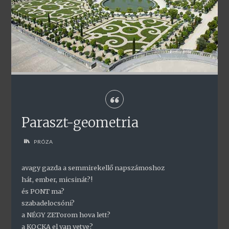
Paraszt-geometria
PRÓZA
avagy gazda a semmirekellő napszámoshoz
hát, ember, micsinát?!
és PONT ma?
szabadelocsóni?
a NÉGY ZETorom hova lett?
a KOCKA el van vetve?