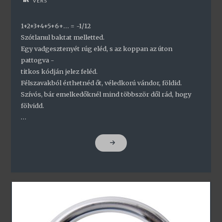
VERS
1+2+3+4+5+6+… = -1/12
Szótlanul baktat melletted.
Egy vadgesztenyét rúg eléd, s az koppan az úton
pattogva -
titkos kódján jelez feléd.
Félszavakból érthetnéd őt, véledkorú vándor, földid.
Szívós, bár emelkedőknél mind többször dől rád, hogy
fölvidd.
…
"SÉTA"