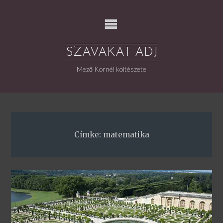
Skip
to
content
SZAVAKAT ADJ
Mező Kornél költészete
Címke:
matematika