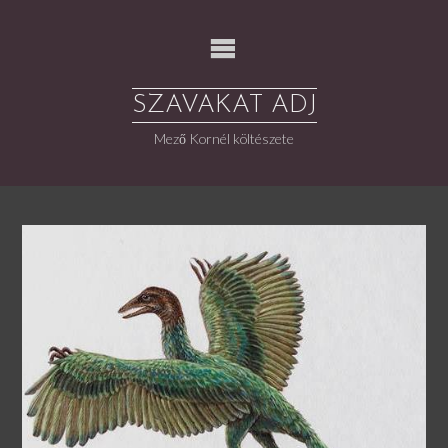
Skip
to
content
SZAVAKAT ADJ
Mező Kornél költészete