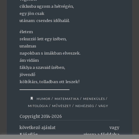
ciklusba ugrom a hétvégén,
egy jön csak
utánam: csendes időhalál.
életem
rekurzió lett egy izében,
unalmas
napokban s imákban elveszek.
ám vidám
fáklya a szavaid ízében,
jövendő
költőtárs, tolladban ott leszek!
/
/
/
HUMOR
MATEMATIKA
MENEKÜLÉS
/
/
/
MITOLÓGIA
MŰVÉSZET
NEHÉZSÉG
VÁGY
Copyright 2014-2026
következő ajánlat
vagy
E jó világ
vissza a főoldalra