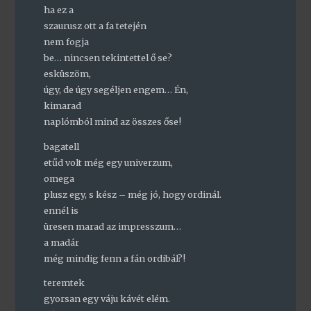
ha ez a
szaurusz ott a fa tetején
nem fogja
be… nincsen tekintettel ő se?
esküszöm,
úgy, de úgy segéljen engem… Én,
kimarad
naplómból mind az összes őse!
bagatell
etűd volt még egy univerzum,
omega
plusz egy, s kész – még jó, hogy ordinál.
ennél is
üresen marad az impresszum…
a madár
még mindig fenn a fán ordibál?!
teremtek
gyorsan egy váju kávét elém.