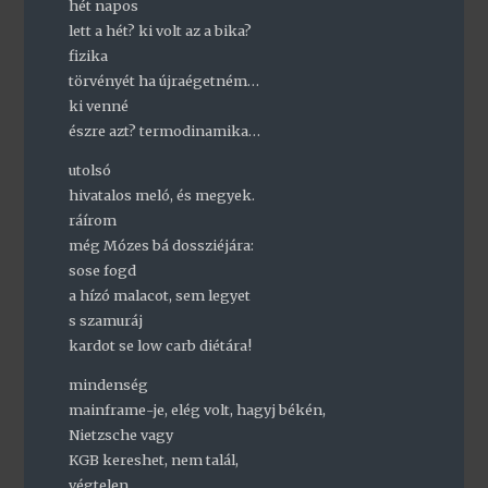
hét napos
lett a hét? ki volt az a bika?
fizika
törvényét ha újraégetném…
ki venné
észre azt? termodinamika…
utolsó
hivatalos meló, és megyek.
ráírom
még Mózes bá dossziéjára:
sose fogd
a hízó malacot, sem legyet
s szamuráj
kardot se low carb diétára!
mindenség
mainframe-je, elég volt, hagyj békén,
Nietzsche vagy
KGB kereshet, nem talál,
végtelen