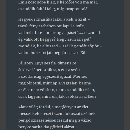
Emlékcsöndbe kiált, s kérdőre von ma már,
csapódik faltól falig, míg nyugtot talál.
Hegyek ritmusába fakul a kék, s az út –
távoli fény zsebében ott lapul a múlt,
vad múlt hite – merengve pásztázza szemed:
ég válik ott heggyé? Hegy szüli az eget?
Mondják, ha elhiszed – szél legendát söpör –
vadon horizontját még járja az ős Kör.
Félisten, Egyenes fia, dimenziót
áttörve lépett a síkra, s érti a szót:
a szótlanság egyszerű igazát. Menne,
míg tér terül, mint apja végtelen, benne
az élet nem zökken, nem csapódik tétlen,
csak lágyan, mint olajfák csókja a szélben.
Alant világ fordul, s meglöttyen az élet,
messzi kék ereszti szem fókuszát szélnek,
pengő szisszenéssel feszül meg a vázad,
hetyke sarkaidat görbíti alázat –