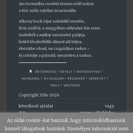
ám formádba csorbul önnön erőd máris:
a Kör mély rejtélye irracionális.
Alkony borít tájat szürkülő veresbe,
fény száll le, s megpihen súlytalan kis teste.
Zsebéből a múltat szeretetté gyújtja,
beléd fészkelődik álmod alá bújva,
életvízbe olvad, ne csapódjon vadon –
éj csöndje a párnád, nesztelen a vadon.
/
/
/
ÉRTÉKREND
KÉTELY
MATEMATIKA
/
/
/
/
NEHÉZSÉG
NYUGALOM
PÉLDAKÉP
SZERETET
/
VÁGY
VÁLTOZÁS
Copyright 2014-2026
következő ajánlat
vagy
俳句
vissza a főoldalra
Az oldal cookie-kat használ, hogy informálódhassunk
honnét látogatnak hozzánk. Személyes információt nem