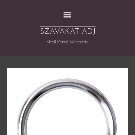
Skip
to
content
SZAVAKAT ADJ
Mező Kornél költészete