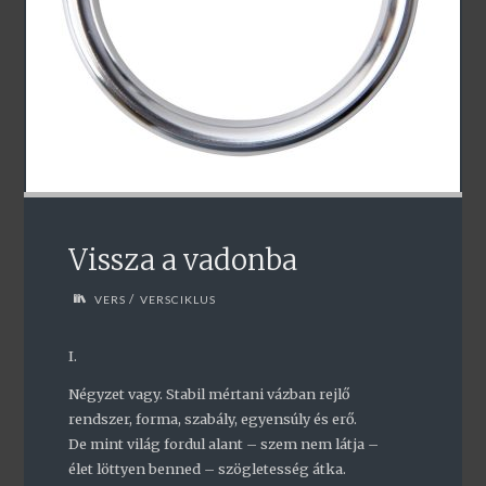
Vissza a vadonba
/
VERS
VERSCIKLUS
I.
Négyzet vagy. Stabil mértani vázban rejlő
rendszer, forma, szabály, egyensúly és erő.
De mint világ fordul alant – szem nem látja –
élet löttyen benned – szögletesség átka.