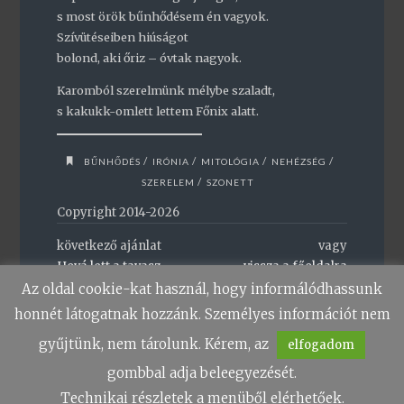
s most örök bűnhődésem én vagyok.
Szívütéseiben hiúságot
bolond, aki őriz – óvtak nagyok.
Karomból szerelmünk mélybe szaladt,
s kakukk-omlett lettem Főnix alatt.
/
/
/
/
BŰNHŐDÉS
IRÓNIA
MITOLÓGIA
NEHÉZSÉG
/
SZERELEM
SZONETT
Copyright 2014-2026
következő ajánlat
vagy
Hová lett a tavasz
vissza a főoldalra
Az oldal cookie-kat használ, hogy informálódhassunk
honnét látogatnak hozzánk. Személyes információt nem
gyűjtünk, nem tárolunk. Kérem, az
elfogadom
gombbal adja beleegyezését.
Technikai részletek a menüből elérhetőek.