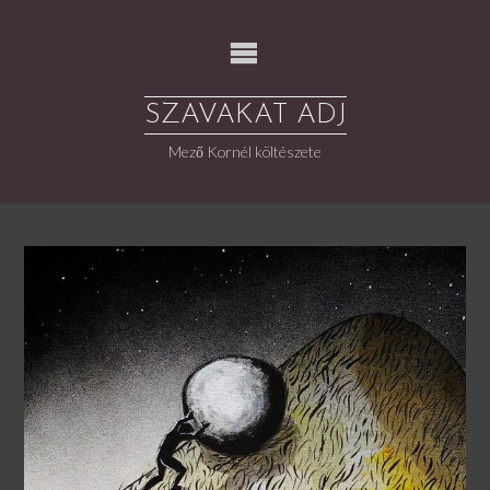
Skip
to
content
SZAVAKAT ADJ
Mező Kornél költészete