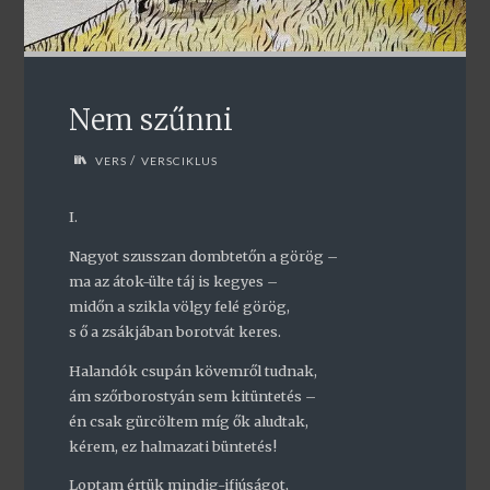
Nem szűnni
/
VERS
VERSCIKLUS
I.
Nagyot szusszan dombtetőn a görög –
ma az átok-ülte táj is kegyes –
midőn a szikla völgy felé görög,
s ő a zsákjában borotvát keres.
Halandók csupán kövemről tudnak,
ám szőrborostyán sem kitüntetés –
én csak gürcöltem míg ők aludtak,
kérem, ez halmazati büntetés!
Loptam értük mindig-ifjúságot,