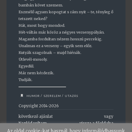
bambán követ szemem.
Eszmélő agyam kopogtat s rám nyit – te, tényleg ő
tetszett neked?
Hát, most hogy mondod.
Hét-váltás már köröz a négyes versenypályán.
Magamba fordultan nézem hosszú percekig.
Unalmas ez a verseny – egyik sem előz.
Kutyák szagolnak – majd hiénák.
Útlevél-mosoly.
Egyedül.
Már nem kérdezik.
Tudják.
/
/
HUMOR
SZERELEM
UTAZÁS
Copyright 2014-2026
következő ajánlat
vagy
Naplód voltam
vissza a főoldalra
Az oldal cookie-kat használ, hogy informálódhassunk