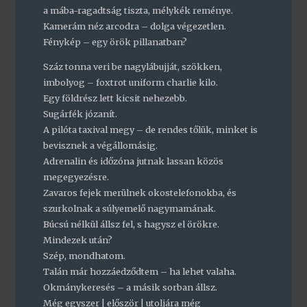
a mába-ragadtság tiszta, mélykék reménye.
Kamerám néz arcodra – dolga végezetlen.
Fénykép – egy örök pillanatban?
Száz tonna veri be nagylábujját, szökken,
imbolyog – foxtrot uniform charlie kilo.
Egy földrész lett kicsit nehezebb.
Sugárfék józanít.
A pilóta taxival megy – de rendes tőlük, minket is
bevisznek a végállomásig.
Adrenalin és időzóna jutnak lassan közös
megegyezésre.
Zavaros fejek merülnek okostelefonokba, és
szurkolnak a súlyemelő nagymamának.
Búcsú nélkül állsz fel, s hagysz el örökre.
Mindezek után?
Szép, mondhatom.
Talán már hozzáedződtem – ha lehet valaha.
Okmánykeresés – a másik sorban állsz.
Még egyszer | először | utoljára még