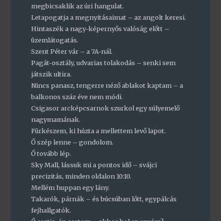
megbicsaklik az úri hangulat.
Letapogatja a megnyitásaimat – az angolt keresi.
Hintaszék a nagy-képernyős valóság előtt –
üzemlátogatás.
Szent Péter vár – a 7A-nál.
Pagát-osztály, udvarias tolakodás – senki sem
játszik ultira.
Nincs panasz, tengerre néző ablakot kaptam – a
balkonos száz éve nem módi.
Csigasor arcképcsarnok szurkol egy súlyemelő
nagymamának.
Fürkészem, ki húzta a mellettem levő lapot.
Ő szép lenne – gondolom.
Ő tovább lép.
Sky Mall, lássuk mi a pontos idő – svájci
precizitás, minden oldalon 10:10.
Mellém huppan egy lány.
Takarók, párnák – és búcsúban lőtt, egypálcás
fejhallgatók.