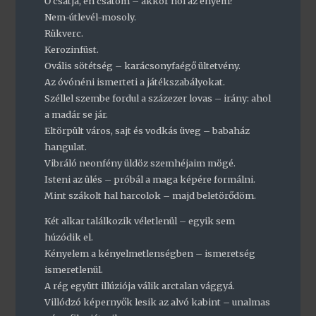
Ő csatja, én csatom – akkor hol az enyém?
Nem-útlevél-mosoly.
Rükverc.
Kerozinfüst.
Ovális sötétség – karácsonyfaégő ültetvény.
Az óvónéni ismerteti a játékszabályokat.
Széllel szembe fordul a százezer lovas – irány: ahol
a madár se jár.
Eltörpült város, sajt és vodkás üveg – babaház
hangulat.
Vibráló neonfény üldöz szemhéjaim mögé.
Isteni az ülés – próbál a maga képére formálni.
Mint szákolt hal harcolok – majd beletörődöm.
Két alkar találkozik véletlenül – egyik sem
húzódik el.
Kényelem a kényelmetlenségben – ismeretség
ismeretlenül.
A rég együtt illúziója válik arctalan vággyá.
Villódzó képernyők lesik az alvó kabint – unalmas