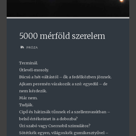
5000 mérföld szerelem
PRÓZA
Terminál.
Útlevél-mosoly.
Búcsú a hét-váltástól – ők a fedélközben jönnek.
Ajkam peremén várakozik a szó: egyedül – de
nem kérdezik.
Már nem.
Tudják.
Cipő és hátizsák tűnnek el a szellemvasútban –
belső értékeimet is a dobozba?
Úri szabó vagy Csernobil szimulátor?
Sötétkék egyen, világoskék gumikesztyűvel –