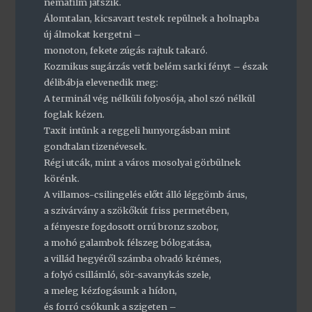
némafilm játszik.
Álomtalan, kicsavart testek repülnek a holnapba
új álmokat kergetni –
monoton, fekete zúgás rajtuk takaró.
Kozmikus sugárzás vetít belém sarki fényt – észak
délibábja elevenedik meg:
A terminál vég nélküli folyosója, ahol szó nélkül
foglak kézen.
Taxit intünk a reggeli hunyorgásban mint
gondtalan tizenévesek.
Régi utcák, mint a város mosolyai görbülnek
körénk.
A villamos-csilingelés előtt álló léggömb árus,
a szivárvány a szökőkút friss permetében,
a fényesre fogdosott orrú bronz szobor,
a mohó galambok félszeg bólogatása,
a villád hegyéről számba olvadó krémes,
a folyó csillámló, sör-savanykás szele,
a meleg kézfogásunk a hídon,
és forró csókunk a szigeten –