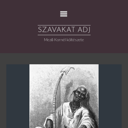
Skip
to
content
SZAVAKAT ADJ
Mező Kornél költészete