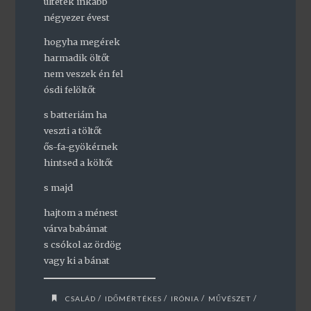
ültetek inkább
négyezer évest
hogyha megérek
harmadik öltőt
nem veszek én fel
ósdi felöltőt
s batteriám ha
veszti a töltőt
ős-fa-gyökérnek
hintsed a költőt
s majd
hajtom a ménest
várva babámat
s csókol az ördög
vagy ki a bánat
/
/
/
/
CSALÁD
IDŐMÉRTÉKES
IRÓNIA
MŰVÉSZET