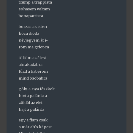
trump a trappista
sohasem voltam
bonapartista
borzas az isten
kóca dióda
névjegyem át í-
rom ma griot-ra
töltöm az élest
abrakadabra
fűzd a babérom
mind baobabra
góly-a-nya fészkelt
hinta palánkra
zöldül az élet
hajt a palánta
egy a fiam csak
s már ah’o képest