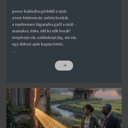
poros kalászba görbülő a nyár.
a test felettem úr, nehéz brokát,
a nyelvemen higanyba gyűl a nyál -
aranykor, édes, idd ki nők borát!
tenyérnyi víz, szilánknyi jég, mi vár,
egy áldozó ajak kapun betér,
…
"KILENC
HÍD"