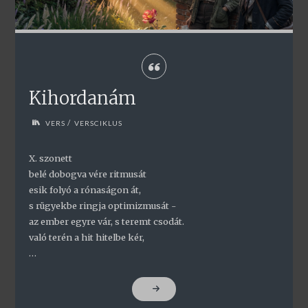
Kihordanám
/
VERS
VERSCIKLUS
X. szonett
belé dobogva vére ritmusát
esik folyó a rónaságon át,
s rügyekbe ringja optimizmusát -
az ember egyre vár, s teremt csodát.
való terén a hit hitelbe kér,
…
"KIHORDANÁM"