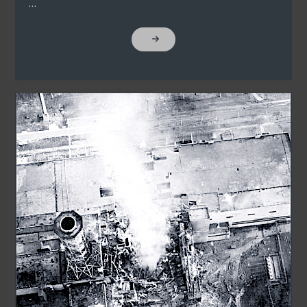
…
"LENT
ÉS
FENT"