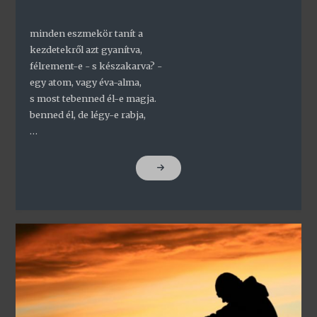
minden eszmekör tanít a
kezdetekről azt gyanítva,
félrement-e - s készakarva? -
egy atom, vagy éva-alma,
s most tebenned él-e magja.
benned él, de légy-e rabja,
…
"ECCE
HOMO"