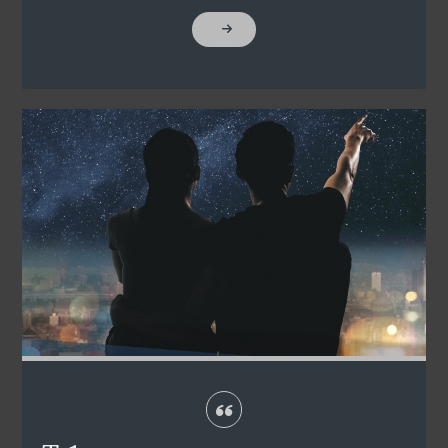
"MÉG
HISZED?"