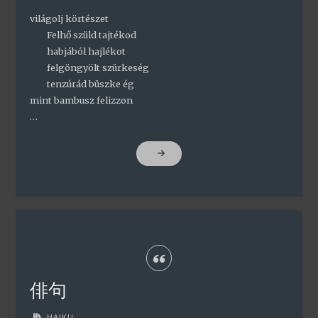
világolj körtészet
Felhő szüld tajtékod
habjából hajlékot
felgöngyölt szürkeség
tenzúrád büszke ég
mint bambusz felizzon
…
"AI-
JAJ"
俳句
HAIKU