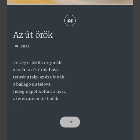
Az út örök
VERS
mi végre űztök orgonák,
s miért az út örök hova,
tenyér a talp, az ész fonák,
a ballagó s a tétova.
hideg napot köhint a nyár.
a téren arcmobil-buták.
…
"AZ
ÚT
ÖRÖK"