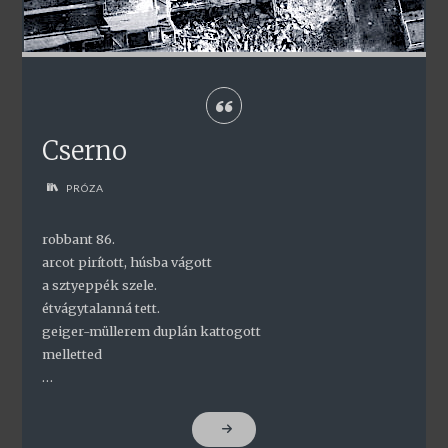
Cserno
PRÓZA
robbant 86.
arcot pirított, húsba vágott
a sztyeppék szele.
étvágytalanná tett.
geiger-müllerem duplán kattogott
melletted
…
"CSERNO"