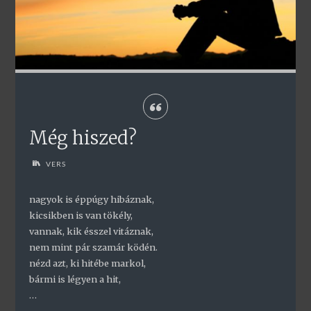
Még hiszed?
VERS
nagyok is éppúgy hibáznak,
kicsikben is van tökély,
vannak, kik ésszel vitáznak,
nem mint pár szamár ködén.
nézd azt, ki hitébe markol,
bármi is légyen a hit,
…