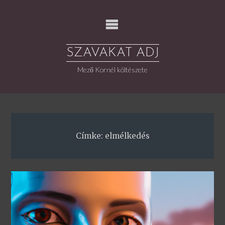
Skip
to
content
SZAVAKAT ADJ
Mező Kornél költészete
Címke:
elmélkedés