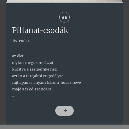
Pillanat-csodák
PRÓZA
az élet
olykor megszondáztat.
kutatva a szemembe néz,
aztán a forgalmi engedélyre -
rajt apám s anyám három-hossz neve -
majd a fakó szondára.
…
"PILLANAT-
CSODÁK"