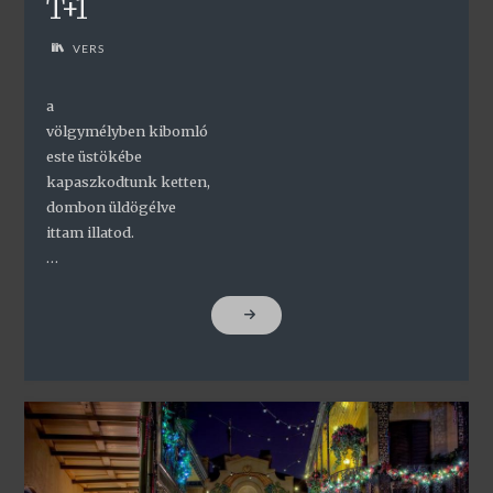
T+1
VERS
a
völgymélyben kibomló
este üstökébe
kapaszkodtunk ketten,
dombon üldögélve
ittam illatod.
…
"T+1"