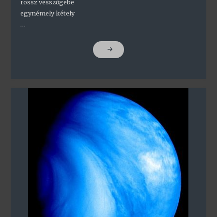
rossz vesszőgebe
egynémely kétely
…
"NEW
ORLEANS"