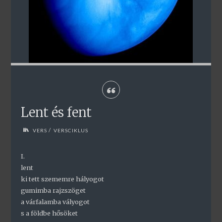
Lent és fent
/
VERS
VERSCIKLUS
I.
lent
ki tett szememre hályogot
gumimba rajzszöget
a várfalamba vályogot
s a földbe hősöket