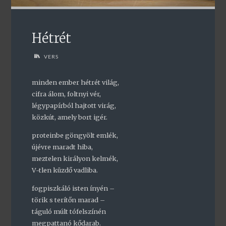
Hétrét
VERS
minden ember hétrét világ,
cifra álom, foltnyi vér,
légypapírból hajtott virág,
közkút, amely bort igér.
proteinbe göngyölt emlék,
újévre maradt hiba,
meztelen királyon kelmék,
V-tlen küzdő vadliba.
fogpiszkáló isten ínyén –
törik s terítőn marad –
táguló múlt tófelszínén
megpattanó kődarab.