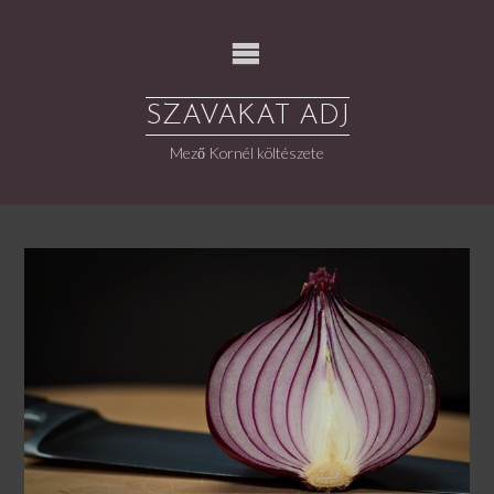
Skip
to
content
SZAVAKAT ADJ
Mező Kornél költészete