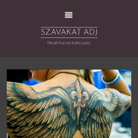
Skip
to
content
SZAVAKAT ADJ
Mező Kornél költészete