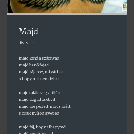
Majd
VERS
majd kinő a szárnyad
majd benő fejed
majd rájössz, mi várhat
s hogy mit nem lehet
majd találsz egy fillért
majd dagad zsebed
majd megérted, nincs mért
s csak nyírod gyeped
majd fáj, hogy elhagytad
majd megjő eszed