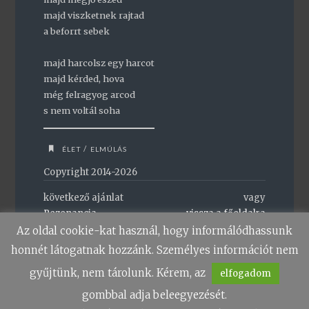
majd viszketnek rajtad
a beforrt sebek
majd harcolsz egy harcot
majd kérded, hova
még felragyog arcod
s nem voltál soha
/
ÉLET
ELMÚLÁS
Copyright 2014-2026
következő ajánlat
vagy
Rezonancia
vissza a főoldalra
Az oldal cookie-kat használ, hogy informálódhassunk
honnét látogatnak hozzánk. Személyes információt nem
gyűjtünk, nem tárolunk. Kérem, az
elfogadom
gombbal adja beleegyezését.