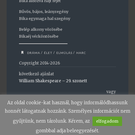
Bika áldozva hajt fejet
Bűvös, bájos, leányregény
Bika egymaga hal szegény
Belép alkony vörösébe
Bikaéj vérköntösébe
/
/
/
DRÁMA
ÉLET
ELMÚLÁS
HARC
Copyright 2014-2026
következő ajánlat
William Shakespeare – 29. szonett
vagy
vissza a főoldalra
Az oldal cookie-kat használ, hogy informálódhassunk
honnét látogatnak hozzánk. Személyes információt nem
gyűjtünk, nem tárolunk. Kérem, az
elfogadom
gombbal adja beleegyezését.