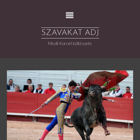
Skip
to
content
SZAVAKAT ADJ
Mező Kornél költészete