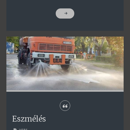
"SÁRGA"
Eszmélés
VERS