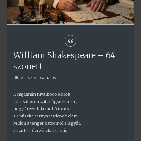
William Shakespeare – 64.
szonett
/
VERS
VERSCIKLUS
A hajdanán hivalkodó korok
ma csúf oromzatát figyeltem én,
hogy érceit falá mohó torok,
s a büszke tornya térdepelt elém.
Midőn a tenger ostromol s legyűr,
a szirtre tűzi zászlaját az ár,
…