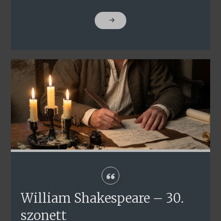
"WILLIAM
SHAKESPEARE
–
64.
SZONETT"
William Shakespeare – 30.
szonett