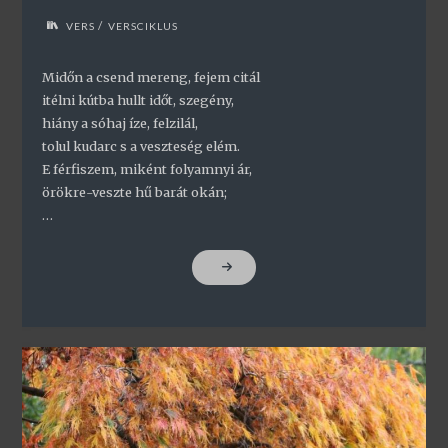
/
VERS
VERSCIKLUS
Midőn a csend mereng, fejem citál
itélni kútba hullt időt, szegény,
hiány a sóhaj íze, felzilál,
tolul kudarc s a veszteség elém.
E férfiszem, miként folyamnyi ár,
örökre-veszte hű barát okán;
…
"WILLIAM
SHAKESPEARE
–
30.
SZONETT"