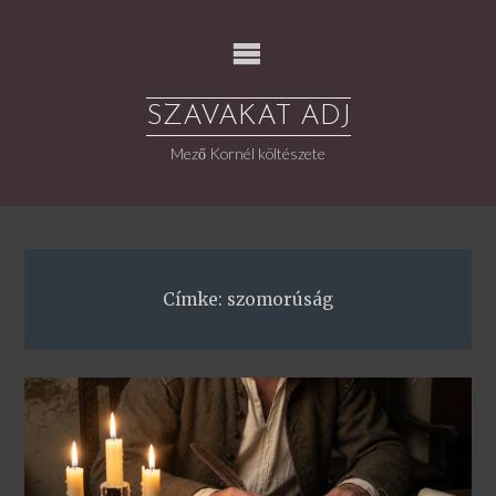
Skip
to
content
SZAVAKAT ADJ
Mező Kornél költészete
Címke:
szomorúság