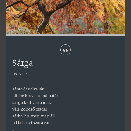
Sárga
VERS
sánta ősz alva jár,
ködbe kötve csend határ
sárga kert várta már,
véle költöző madár
sárba lép, meg-meg áll,
fél falatnyi szóra vár
…