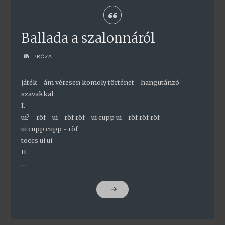
Ballada a szalonnáról
PRÓZA
játék - ám véresen komoly történet - hangutánzó
szavakkal
I.
ui? - röf - ui - röf röf - ui cupp ui - röf röf röf
ui cupp cupp - röf
toccs ui ui
II.
…
"BALLADA
A
SZALONNÁRÓL"