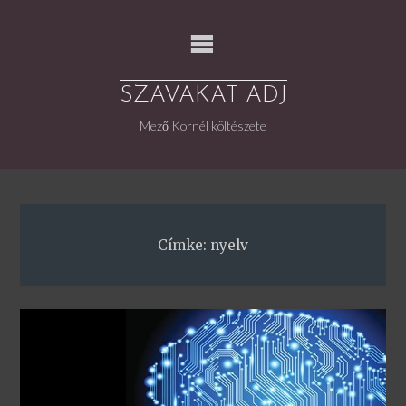
Skip
to
content
SZAVAKAT ADJ
Mező Kornél költészete
Címke:
nyelv