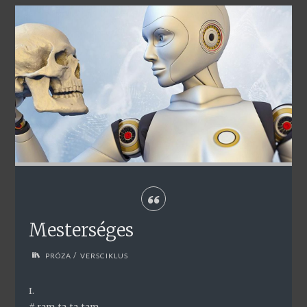
Mesterséges
/
PRÓZA
VERSCIKLUS
I.
# ram-ta-ta-tam,