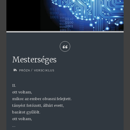
Mesterséges
/
PRÓZA
VERSCIKLUS
II.
ott voltam,
mikor az ember olvasni felejtett.
tányért fotózott, álhírt evett,
barátot gyűlölt.
ott voltam,
…