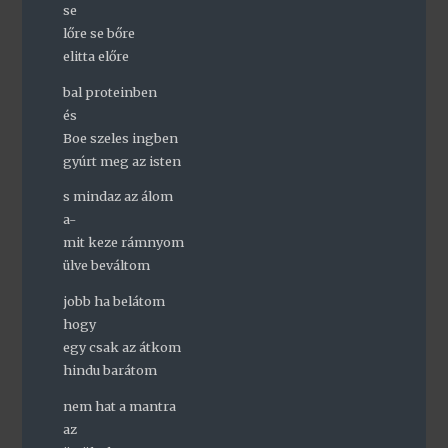
se
lőre se bőre
elitta előre
bal proteinben
és
Boe szeles ingben
gyúrt meg az isten
s mindaz az álom
a-
mit keze rámnyom
ülve beváltom
jobb ha belátom
hogy
egy csak az átkom
hindu barátom
nem hat a mantra
az