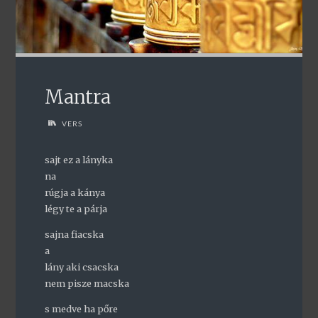
Mantra
VERS
sajt ez a lányka
na
rúgja a kánya
légy te a párja
sajna fiacska
a
lány aki csacska
nem pisze macska
s medve ha pőre