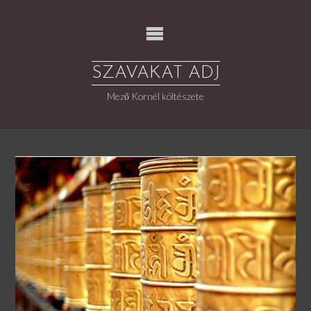
Skip
to
content
SZAVAKAT ADJ
Mező Kornél költészete