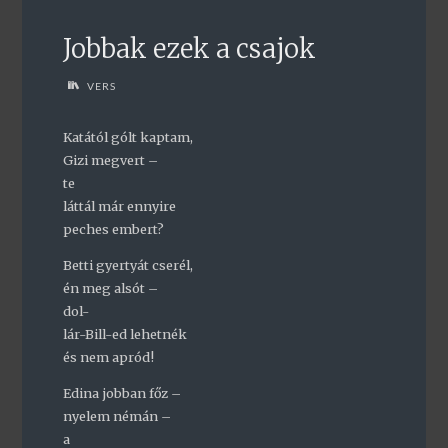
Jobbak ezek a csajok
VERS
Katától gólt kaptam,
Gizi megvert –
te
láttál már ennyire
peches embert?
Betti gyertyát cserél,
én meg alsót –
dol-
lár-Bill-ed lehetnék
és nem apród!
Edina jobban főz –
nyelem némán –
a