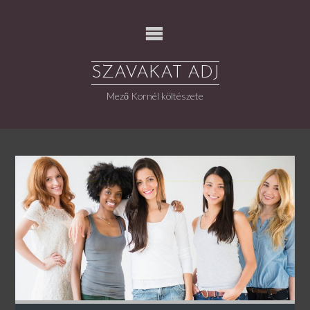
Skip
to
content
SZAVAKAT ADJ
Mező Kornél költészete