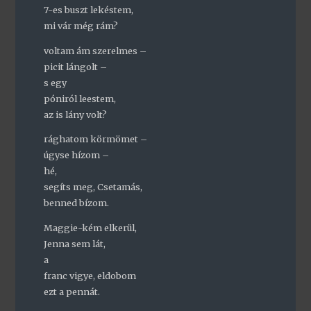
7-es buszt lekéstem,
mi vár még rám?
voltam ám szerelmes –
picit lángolt –
s egy
póniról leestem,
az is lány volt?
rághatom körmömet –
úgyse hízom –
hé,
segíts meg, Csetamás,
benned bízom.
Maggie-kém elkerül,
Jenna sem lát,
a
franc vigye, eldobom
ezt a pennát.