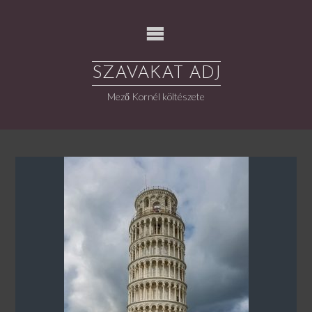
Skip
to
content
SZAVAKAT ADJ
Mező Kornél költészete