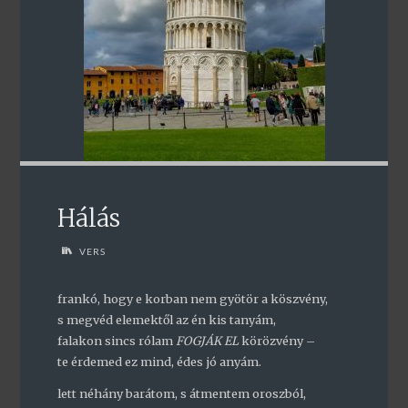
Hálás
VERS
frankó, hogy e korban nem gyötör a köszvény,
s megvéd elemektől az én kis tanyám,
falakon sincs rólam
FOGJÁK EL
körözvény –
te érdemed ez mind, édes jó anyám.
lett néhány barátom, s átmentem oroszból,