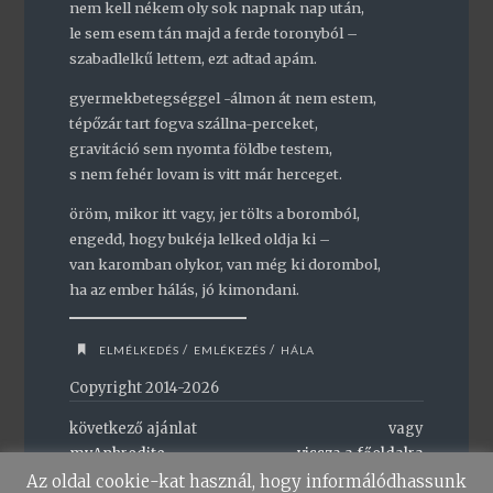
nem kell nékem oly sok napnak nap után,
le sem esem tán majd a ferde toronyból –
szabadlelkű lettem, ezt adtad apám.
gyermekbetegséggel -álmon át nem estem,
tépőzár tart fogva szállna-perceket,
gravitáció sem nyomta földbe testem,
s nem fehér lovam is vitt már herceget.
öröm, mikor itt vagy, jer tölts a boromból,
engedd, hogy bukéja lelked oldja ki –
van karomban olykor, van még ki dorombol,
ha az ember hálás, jó kimondani.
/
/
ELMÉLKEDÉS
EMLÉKEZÉS
HÁLA
Copyright 2014-2026
következő ajánlat
vagy
myAphrodite
vissza a főoldalra
Az oldal cookie-kat használ, hogy informálódhassunk