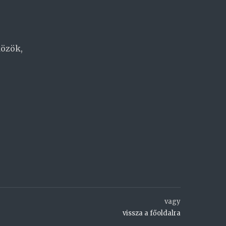
közök,
vagy
vissza a főoldalra