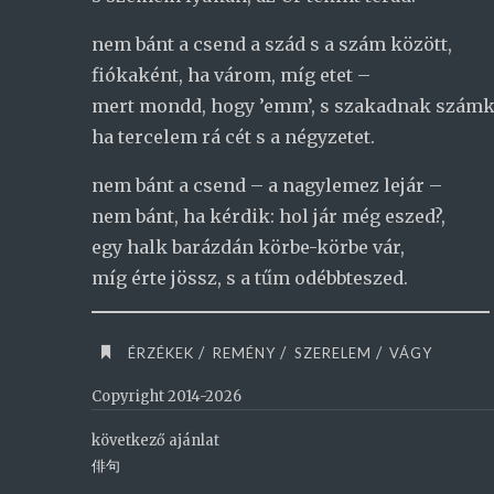
nem bánt a csend a szád s a szám között,
fiókaként, ha várom, míg etet –
mert mondd, hogy ’emm’, s szakadnak szám
ha tercelem rá cét s a négyzetet.
nem bánt a csend – a nagylemez lejár –
nem bánt, ha kérdik: hol jár még eszed?,
egy halk barázdán körbe-körbe vár,
míg érte jössz, s a tűm odébbteszed.
/
/
/
ÉRZÉKEK
REMÉNY
SZERELEM
VÁGY
Copyright 2014-2026
következő ajánlat
俳句