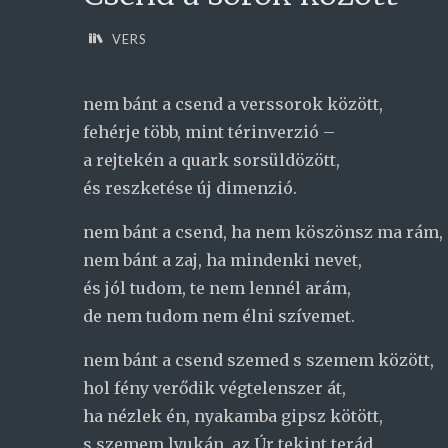
VERS
nem bánt a csend a verssorok között,
fehérje több, mint térinverzió –
a rejtekén a quark sorsüldözött,
és reszketése új dimenzió.
nem bánt a csend, ha nem köszönsz ma rám,
nem bánt a zaj, ha mindenki nevet,
és jól tudom, te nem lennél arám,
de nem tudom nem élni szívemet.
nem bánt a csend szemed s szemem között,
hol fény verődik végtelenszer át,
ha nézlek én, nyakamba gipsz kötött,
s szemem lyukán, az Úr tekint terád.