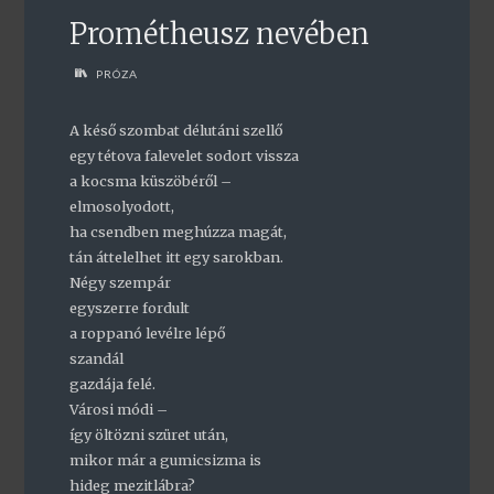
Prométheusz nevében
PRÓZA
A késő szombat délutáni szellő
egy tétova falevelet sodort vissza
a kocsma küszöbéről –
elmosolyodott,
ha csendben meghúzza magát,
tán áttelelhet itt egy sarokban.
Négy szempár
egyszerre fordult
a roppanó levélre lépő
szandál
gazdája felé.
Városi módi –
így öltözni szüret után,
mikor már a gumicsizma is
hideg mezitlábra?