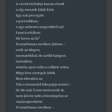
A csend sörhabja lassan olvadt
a rég meszelt falak közt.
Egy szú percegett
a gerendában,
s egy nehezen megszülető szó
Sanyi torkában:
Kit keres az úr?
Prométheusz nevében jöttem –
szólt az idegen,
nyomatékkal, de szelíd hangon.
Szemében
mintha apró szikra csillant volna.
Négy üres szempár felelt.
Nem idevalósi az.
Tán a szomszéd falu papja ismeri –
de ide már ő sem motorozik át,
nem jön be neki a benzinpénz se
vasárnaponként.
Prométheusz nevében –