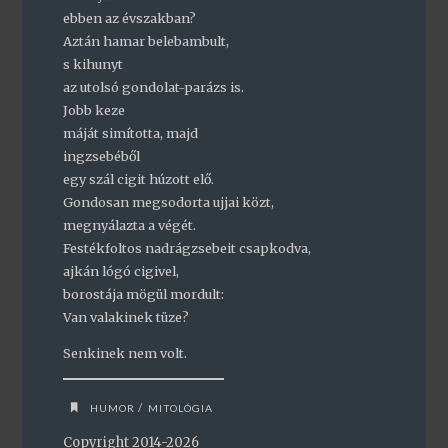
ebben az évszakban?
Aztán hamar belebambult,
s kihunyt
az utolsó gondolat-parázs is.
Jobb keze
máját simította, majd
ingzsebéből
egy szál cigit húzott elő.
Gondosan megsodorta ujjai közt,
megnyálazta a végét.
Festékfoltos nadrágzsebeit csapkodva,
ajkán lógó cigivel,
borostája mögül mordult:
Van valakinek tüze?
Senkinek nem volt.
/
HUMOR
MITOLÓGIA
Copyright 2014-2026