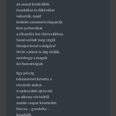
Az asztal körül állók
feneküket és fültövüket
vakarták, majd
lesütött szemmel tologatták
üres poharaikat
a sikamlós kis víztócsákban.
Sanyi szólalt meg végül:
Menjen kend a dolgára!
Mi itt a jelent is alig értjük,
nemhogy a maguk
úri huncutságait.
Egy percig
tekintetével követte a
távolodó alakot.
A nyikorduló ajtón túl,
az alkony vöröséből
madár csapat közeledett.
Furcsa – gondolta –
keselyűk