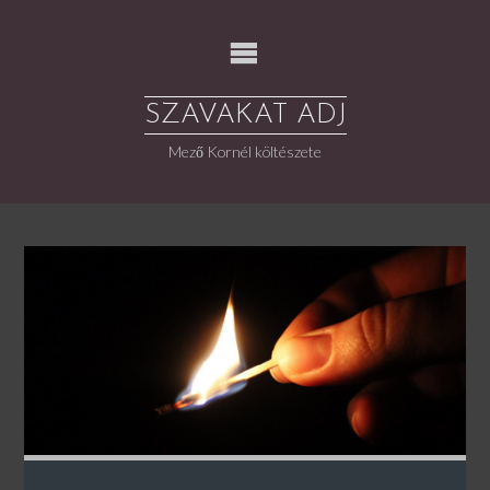
Skip
to
content
SZAVAKAT ADJ
Mező Kornél költészete