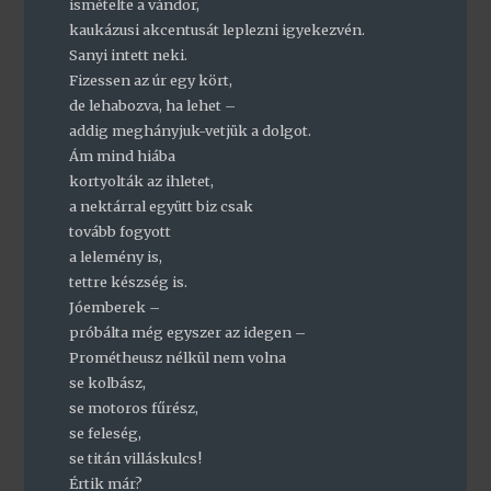
ismételte a vándor,
kaukázusi akcentusát leplezni igyekezvén.
Sanyi intett neki.
Fizessen az úr egy kört,
de lehabozva, ha lehet –
addig meghányjuk-vetjük a dolgot.
Ám mind hiába
kortyolták az ihletet,
a nektárral együtt biz csak
tovább fogyott
a lelemény is,
tettre készség is.
Jóemberek –
próbálta még egyszer az idegen –
Prométheusz nélkül nem volna
se kolbász,
se motoros fűrész,
se feleség,
se titán villáskulcs!
Értik már?