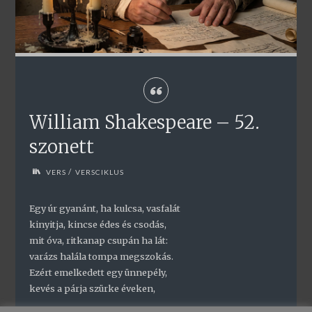
William Shakespeare – 52.
szonett
/
VERS
VERSCIKLUS
Egy úr gyanánt, ha kulcsa, vasfalát
kinyitja, kincse édes és csodás,
mit óva, ritkanap csupán ha lát:
varázs halála tompa megszokás.
Ezért emelkedett egy ünnepély,
kevés a párja szürke éveken,
…