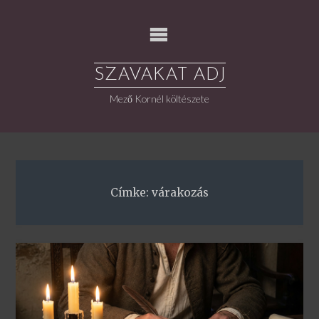
Skip
to
content
SZAVAKAT ADJ
Mező Kornél költészete
Címke:
várakozás