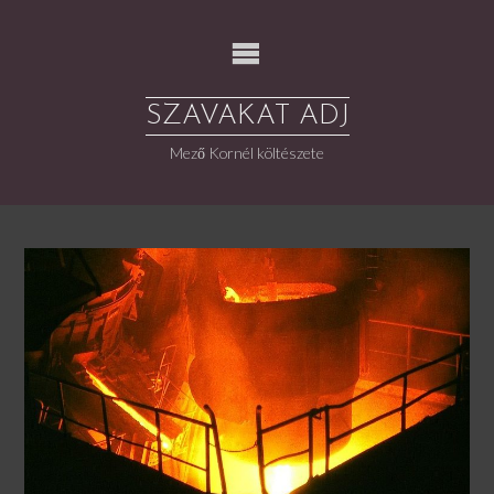
Skip
to
content
SZAVAKAT ADJ
Mező Kornél költészete