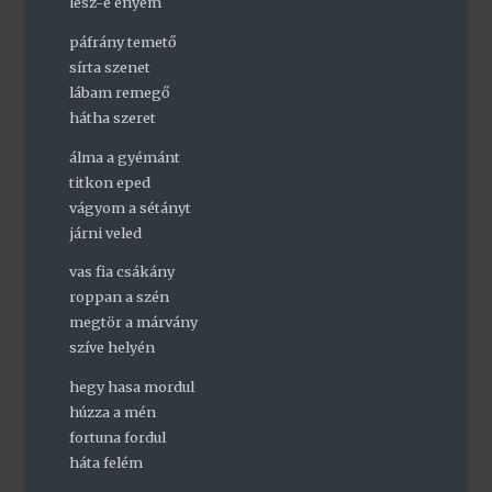
lesz-e enyém
páfrány temető
sírta szenet
lábam remegő
hátha szeret
álma a gyémánt
titkon eped
vágyom a sétányt
járni veled
vas fia csákány
roppan a szén
megtör a márvány
szíve helyén
hegy hasa mordul
húzza a mén
fortuna fordul
háta felém