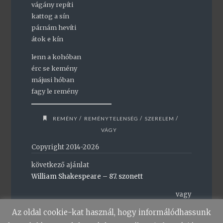
vágány repíti
kattog a sín
párnám hevíti
átok e kín
lenn a kohóban
érc se kemény
májusi hóban
fagy le remény
/
/
/
REMÉNY
REMÉNYTELENSÉG
SZERELEM
VÁGY
Copyright 2014-2026
következő ajánlat
William Shakespeare – 87. szonett
vagy
vissza a főoldalra
Az oldal cookie-kat használ, hogy informálódhassunk