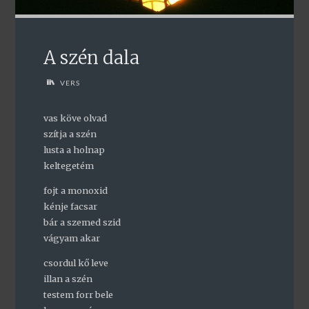
A szén dala
VERS
vas köve olvad
szítja a szén
lusta a holnap
keltegetém
fojt a monoxid
kénje facsar
bár a szemed szid
vágyam akar
csordul kő leve
illan a szén
testem forr bele