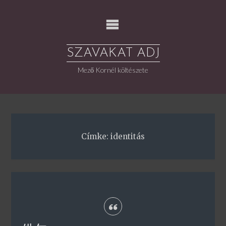
Skip
to
content
SZAVAKAT ADJ
Mező Kornél költészete
Címke:
identitás