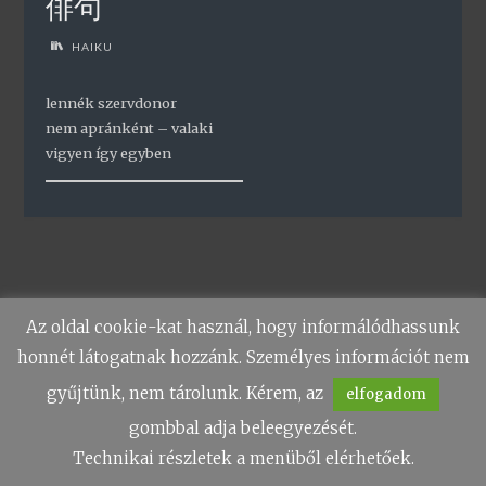
俳句
HAIKU
lennék szervdonor
nem apránként – valaki
vigyen így egyben
Az oldal cookie-kat használ, hogy informálódhassunk
honnét látogatnak hozzánk. Személyes információt nem
gyűjtünk, nem tárolunk. Kérem, az
elfogadom
gombbal adja beleegyezését.
Technikai részletek a menüből elérhetőek.